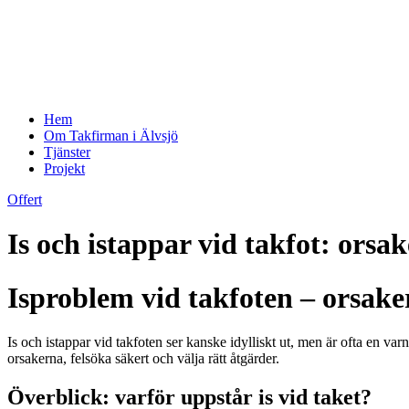
Hem
Om Takfirman i Älvsjö
Tjänster
Projekt
Offert
Is och istappar vid takfot: orsa
Isproblem vid takfoten – orsake
Is och istappar vid takfoten ser kanske idylliskt ut, men är ofta en var
orsakerna, felsöka säkert och välja rätt åtgärder.
Överblick: varför uppstår is vid taket?