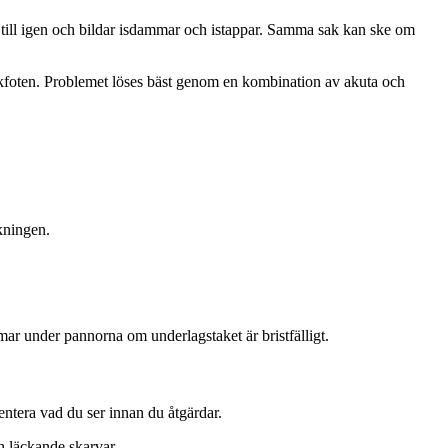
 till igen och bildar isdammar och istappar. Samma sak kan ske om
akfoten. Problemet löses bäst genom en kombination av akuta och
ckningen.
mar under pannorna om underlagstaket är bristfälligt.
ntera vad du ser innan du åtgärdar.
h läckande skarvar.