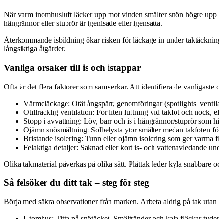
När varm inomhusluft läcker upp mot vinden smälter snön högre upp på
hängrännor eller stuprör är igenisade eller igensatta.
Återkommande isbildning ökar risken för läckage in under taktäckning
långsiktiga åtgärder.
Vanliga orsaker till is och istappar
Ofta är det flera faktorer som samverkar. Att identifiera de vanligaste or
Värmeläckage: Otät ångspärr, genomföringar (spotlights, ventila
Otillräcklig ventilation: För liten luftning vid takfot och nock,
Stopp i avvattning: Löv, barr och is i hängrännor/stuprör som hi
Ojämn snösmältning: Solbelysta ytor smälter medan takfoten förb
Bristande isolering: Tunn eller ojämn isolering som ger varma fl
Felaktiga detaljer: Saknad eller kort is- och vattenavledande unde
Olika takmaterial påverkas på olika sätt. Plåttak leder kyla snabbare 
Så felsöker du ditt tak – steg för steg
Börja med säkra observationer från marken. Arbeta aldrig på tak utan
Utomhus: Titta på snötäcket. Smältränder och kala fläckar tyde