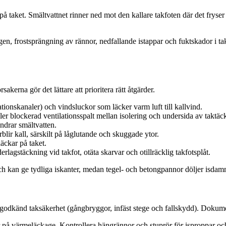
 taket. Smältvattnet rinner ned mot den kallare takfoten där det fryser
en, frostsprängning av rännor, nedfallande istappar och fuktskador i t
sakerna gör det lättare att prioritera rätt åtgärder.
tionskanaler) och vindsluckor som läcker varm luft till kallvind.
 eller blockerad ventilationsspalt mellan isolering och undersida av taktä
ndrar smältvatten.
lir kall, särskilt på låglutande och skuggade ytor.
äckar på taket.
rlagstäckning vid takfot, otäta skarvar och otillräcklig takfotsplåt.
och kan ge tydliga iskanter, medan tegel- och betongpannor döljer isdam
 godkänd taksäkerhet (gångbryggor, infäst stege och fallskydd). Dokume
r på värmeläckage. Kontrollera hängrännor och stuprör för isproppar oc