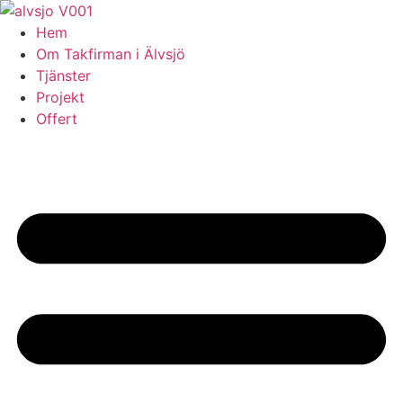
Skip
to
Hem
content
Om Takfirman i Älvsjö
Tjänster
Projekt
Offert