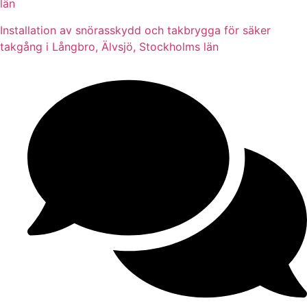
län
Installation av snörasskydd och takbrygga för säker
takgång i Långbro, Älvsjö, Stockholms län