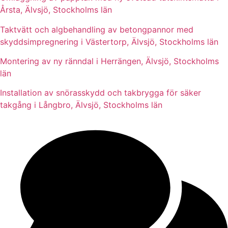
Årsta, Älvsjö, Stockholms län
Taktvätt och algbehandling av betongpannor med
skyddsimpregnering i Västertorp, Älvsjö, Stockholms län
Montering av ny ränndal i Herrängen, Älvsjö, Stockholms
län
Installation av snörasskydd och takbrygga för säker
takgång i Långbro, Älvsjö, Stockholms län