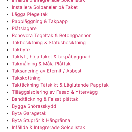
Infällda & Integrerade Solcellstak
Installera Solpaneler på Taket
Lägga Plegeltak
Pappläggning & Takpapp
Plåtslagare
Renovera Tegeltak & Betongpannor
Takbesiktning & Statusbesiktning
Takbyte
Taklyft, höja taket & takpåbyggnad
Takmålning & Måla Plåttak
Taksanering av Eternit / Asbest
Takskottning
Taktäckning Tätskikt & Låglutande Papptak
Tilläggsisolering av Fasad & Yttervägg
Bandtäckning & Falsat plåttak
Bygga Snörasskydd
Byta Garagetak
Byta Stuprör & Hängränna
Infällda & Integrerade Solcellstak