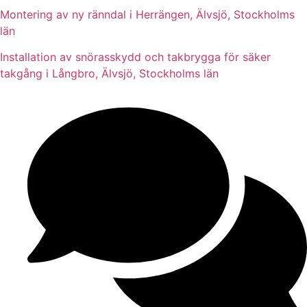
Montering av ny ränndal i Herrängen, Älvsjö, Stockholms
län
Installation av snörasskydd och takbrygga för säker
takgång i Långbro, Älvsjö, Stockholms län