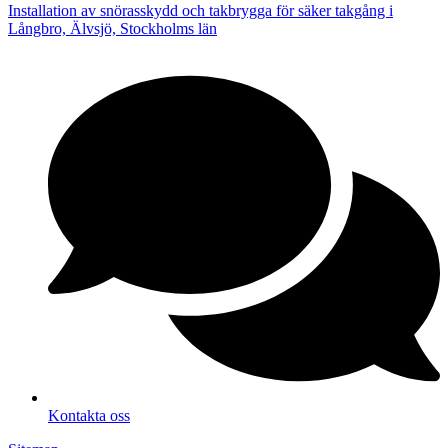
Installation av snörasskydd och takbrygga för säker takgång i
Långbro, Älvsjö, Stockholms län
Kontakta oss