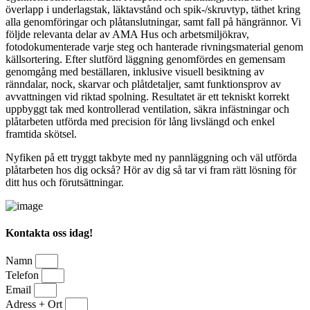
överlapp i underlagstak, läktavstånd och spik-/skruvtyp, täthet kring
alla genomföringar och plåtanslutningar, samt fall på hängrännor. Vi
följde relevanta delar av AMA Hus och arbetsmiljökrav,
fotodokumenterade varje steg och hanterade rivningsmaterial genom
källsortering. Efter slutförd läggning genomfördes en gemensam
genomgång med beställaren, inklusive visuell besiktning av
ränndalar, nock, skarvar och plåtdetaljer, samt funktionsprov av
avvattningen vid riktad spolning. Resultatet är ett tekniskt korrekt
uppbyggt tak med kontrollerad ventilation, säkra infästningar och
plåtarbeten utförda med precision för lång livslängd och enkel
framtida skötsel.
Nyfiken på ett tryggt takbyte med ny pannläggning och väl utförda
plåtarbeten hos dig också? Hör av dig så tar vi fram rätt lösning för
ditt hus och förutsättningar.
Kontakta oss idag!
Namn
Telefon
Email
Adress + Ort