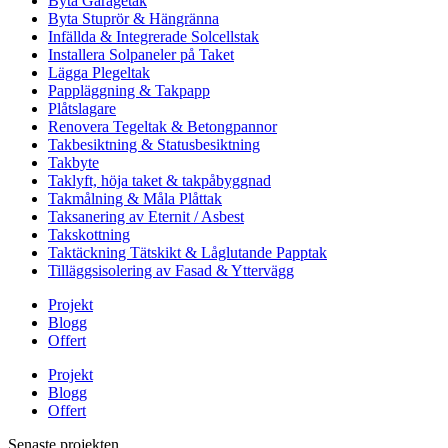
Byta Garagetak
Byta Stuprör & Hängränna
Infällda & Integrerade Solcellstak
Installera Solpaneler på Taket
Lägga Plegeltak
Pappläggning & Takpapp
Plåtslagare
Renovera Tegeltak & Betongpannor
Takbesiktning & Statusbesiktning
Takbyte
Taklyft, höja taket & takpåbyggnad
Takmålning & Måla Plåttak
Taksanering av Eternit / Asbest
Takskottning
Taktäckning Tätskikt & Låglutande Papptak
Tilläggsisolering av Fasad & Yttervägg
Projekt
Blogg
Offert
Projekt
Blogg
Offert
Senaste projekten