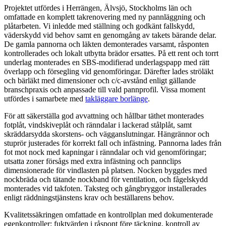
Projektet utfördes i Herrängen, Älvsjö, Stockholms län och
omfattade en komplett takrenovering med ny pannläggning och
plåtarbeten. Vi inledde med ställning och godkänt fallskydd,
väderskydd vid behov samt en genomgång av takets bärande delar.
De gamla pannorna och läkten demonterades varsamt, råsponten
kontrollerades och lokalt utbytta brädor ersattes. På ett rent och torrt
underlag monterades en SBS-modifierad underlagspapp med rätt
överlapp och försegling vid genomföringar. Därefter lades ströläkt
och bärläkt med dimensioner och c/c-avstånd enligt gällande
branschpraxis och anpassade till vald pannprofil. Vissa moment
utfördes i samarbete med
takläggare borlänge
.
För att säkerställa god avvattning och hållbar täthet monterades
fotplåt, vindskiveplåt och ränndalar i lackerad stålplåt, samt
skräddarsydda skorstens- och vägganslutningar. Hängrännor och
stuprör justerades för korrekt fall och infästning. Pannorna lades från
fot mot nock med kapningar i ränndalar och vid genomföringar;
utsatta zoner försågs med extra infästning och pannclips
dimensionerade för vindlasten på platsen. Nocken byggdes med
nockbräda och tätande nockband för ventilation, och fågelskydd
monterades vid takfoten. Taksteg och gångbryggor installerades
enligt räddningstjänstens krav och beställarens behov.
Kvalitetssäkringen omfattade en kontrollplan med dokumenterade
egenkontroller: fuktvärden i råspont före täckning, kontroll av