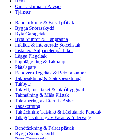
Hem
Om Takfirman i Älvsjö
Tjänster
Bandtäckning & Falsat plåttak
Bygga Snörasskydd
Byta Garagetak
Byta Stuprör & Hängränna
Infällda & Integrerade Solcellstak
Installera Solpaneler på Taket
Lägga Plegeltak
Pappläggning & Takpapp
Plåtslagare
Renovera Tegeltak & Betongpannor
Takbesiktning & Statusbesiktning
Takbyte
Taklyft, höja taket & takpåbyggnad
Takmålning & Måla Plåttak
Taksanering av Eternit / Asbest
Takskottning
Taktäckning Tätskikt & Låglutande Papptak
Tilläggsisolering av Fasad & Yttervägg
Bandtäckning & Falsat plåttak
Bygga Snörasskydd